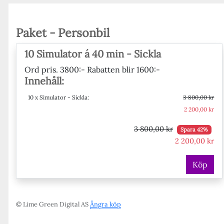
Paket - Personbil
10 Simulator á 40 min - Sickla
Ord pris. 3800:- Rabatten blir 1600:-
Innehåll:
10 x Simulator - Sickla:
3 800,00 kr
2 200,00 kr
3 800,00 kr
Spara 42%
2 200,00 kr
Köp
© Lime Green Digital AS
Ångra köp